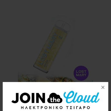
×
Lost Mary QM1000 Pineapple