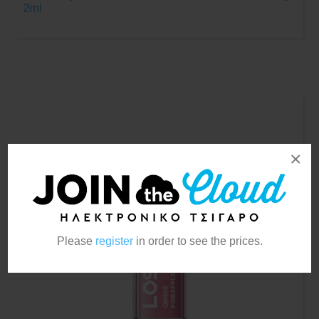
2ml
×
Please
register
in order to see the prices.