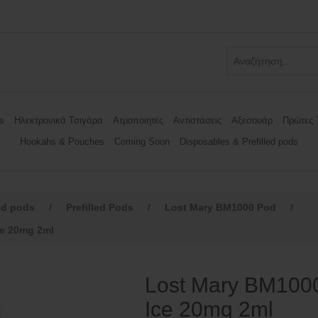
s
Ηλεκτρονικά Τσιγάρα
Ατμοποιητές
Αντιστάσεις
Αξεσουάρ
Πρώτες 
Hookahs & Pouches
Coming Soon
Disposables & Prefilled pods
ed pods
/
Prefilled Pods
/
Lost Mary BM1000 Pod
/
ce 20mg 2ml
Lost Mary BM1000
Ice 20mg 2ml