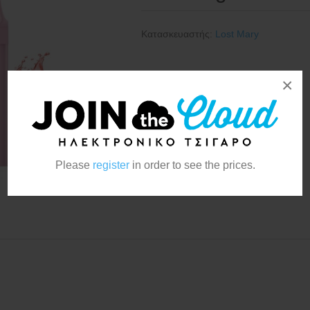
Κατασκευαστής:
Lost Mary
×
Please
register
in order to see the prices.