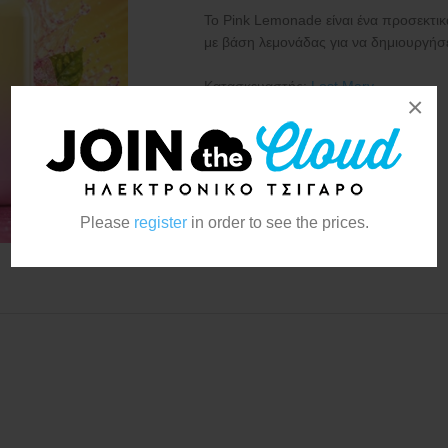
Το Pink Lemonade είναι ένα προσεκτι
με βάση λεμονάδας για να δημιουργήσει
Κατασκευαστής:
Lost Mary
×
Please
register
in order to see the prices.