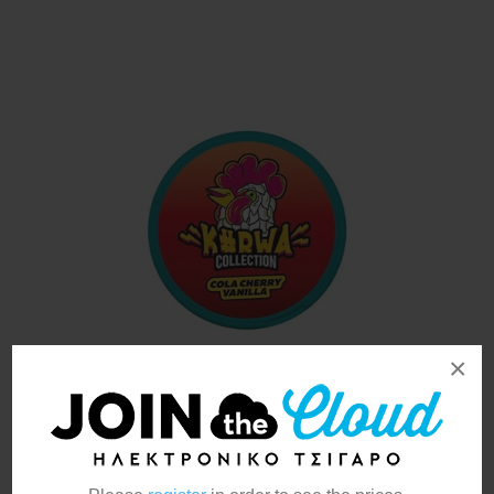
×
K#RWA Collection Fresh Cola