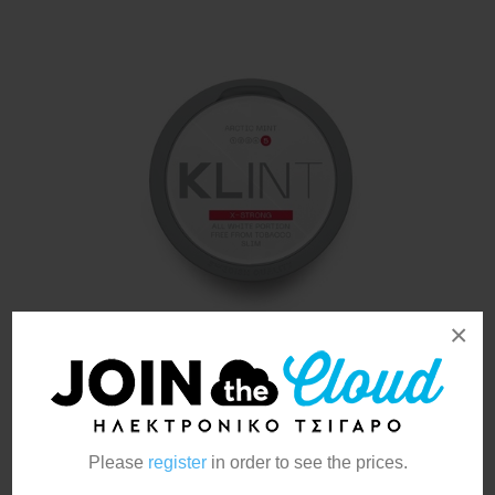
×
Klint Arctic Mint 12mg/g
Please
register
in order to see the prices.