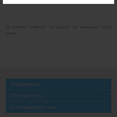
Κατασκευαστής:
Klint
Τα pouches διαθέτουν την γνωστή και αγαπημένη γεύση
μέντας.
Πληροφορίες
Εξυπηρέτηση
Ο Λογαριασμός μου