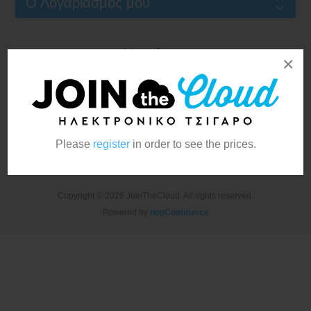
Ο Λογαριασμός μου
Newsletter
×
Please
register
in order to see the prices.
Copyright © 2026 JoinTheCloud. All rights reserved.
Powered by
nopCommerce