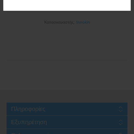
2000mAh 3ml Royal Blue
Κατασκευαστής:
Innokin
Πληροφορίες
Εξυπηρέτηση