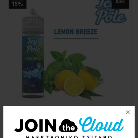
×
Icy Pole Lemon Breeze 10ml/60ml