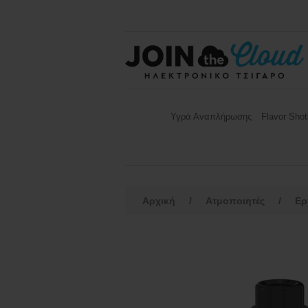
Υγρά Αναπλήρωσης
Flavor Shot
Αρχική
/
Ατμοποιητές
/
Ερ