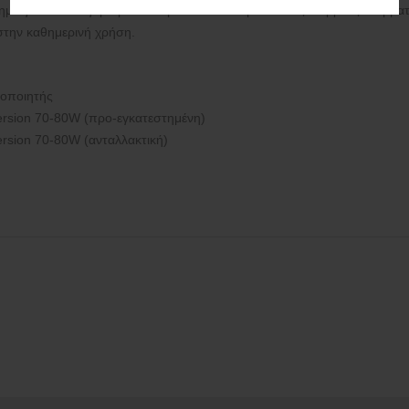
μοποιητής
Version 70-80W (προ-εγκατεστημένη)
ersion 70-80W (ανταλλακτική)