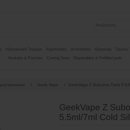
s
Ηλεκτρονικά Τσιγάρα
Ατμοποιητές
Αντιστάσεις
Αξεσουάρ
Πρώτες 
Hookahs & Pouches
Coming Soon
Disposables & Prefilled pods
γοστασιακοί
/
Geek Vape
/
GeekVape Z Subohm Tank 5 5.5m
GeekVape Z Subo
5.5ml/7ml Cold Si