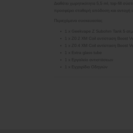
Περιεχόμενα συσκευασίας
1 x Geekvape Z Subohm Tank 5 ατ
1 x Z0.2 XM Coil αντίσταση Boost 
1 x Z0.4 XM Coil αντίσταση Boost V
1 x Extra glass tube
1 x Εργαλείο αντιστάσεων
1 x Εγχειρίδιο Οδηγιών