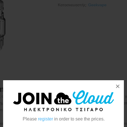
Κατασκευαστής:
Geekvape
×
 Tank 5 5.5ml/7ml
 αξιόπιστος sub-ohm tank για DTL άτμισμα, με έμφαση στην πλούσια 
στημα για εύκολο γέμισμα και top airflow που μειώνει τις διαρροές. Συμβ
στην καθημερινή χρήση.
Please
register
in order to see the prices.