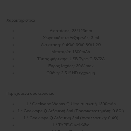
Χαρακτηριστικά
Διαστάσεις: 28*123mm
Χωρητικότητα Δεξαμενής: 3 ml
Αντίσταση: 0.4Ω/0.6Ω/0.8Ω/1.2Ω
Μπαταρία: 1300mAh
Τύπος φόρτισης: USB Type-C 5V/2A
Εύρος Ισχύος: 30W max
Οθόνη: 2.51″ HD έγχρωμη
Περιεχόμενα συσκευασίας
1 * Geekvape Wenax Q Ultra συσκευή 1300mAh
1 * Geekvape Q Δεξαμενή 3ml (Προεγκατεστημένη: 0.8Ω )
1 * Geekvape Q Δεξαμενή 3ml (Ανταλλακτική: 0.4Ω)
1 * TYPE-C καλώδιο