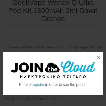
GeekVape Wenax Q Ultra
Pod Kit 1300mAh 3ml Dawn
Orange
Το Wenax Q Ultra είναι ένα ευέλικτο pod που έχει σχεδιαστεί για
να καλύπτει όλες τις προτιμήσεις ατμίσματος. Διαθέτει οθόνη
×
αφής HD 2,51 ιντσών που επιτρέπει στους χρήστες να
προσαρμόζουν την ισχύ εξόδου, τις λειτουργίες και τα θέματα
διεπαφής για μια πιο εξατομικευμένη εμπειρία. Η συσκευή είναι
εξοπλισμένη με ένα ρυθμιστή ροής αέρα τοποθετημένο στο
πλάι για ακριβή έλεγχο και είναι συμβατή με όλα τα
Q Pods
. Η
Please
register
in order to see the prices.
μεγάλη χωρητικότητα της μπαταρίας του εξασφαλίζει εκτεταμένη
χρήση, καθιστώντας το μια αξιόπιστη επιλογή για ατμιστές που
αναζητούν λειτουργικότητα και άνεση.