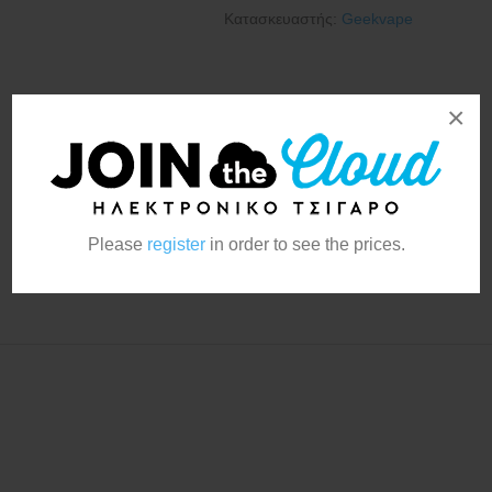
Κατασκευαστής:
Geekvape
×
Please
register
in order to see the prices.