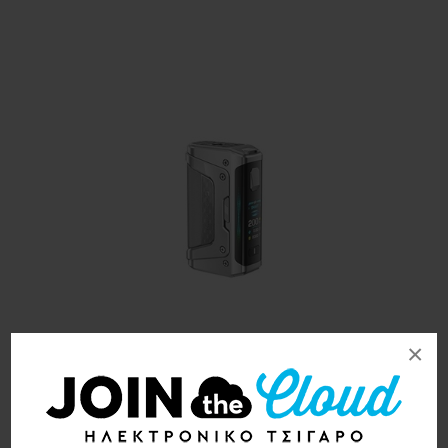
×
GeekVape Legend 5 200W