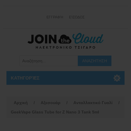
ΕΓΓΡΑΦΉ
ΕΊΣΟΔΟΣ
ΚΑΤΗΓΟΡΊΕΣ
Αρχική
/
Αξεσουάρ
/
Aνταλλακτικό Γυαλί
/
GeekVape Glass Tube for Z Nano 3 Tank 5ml