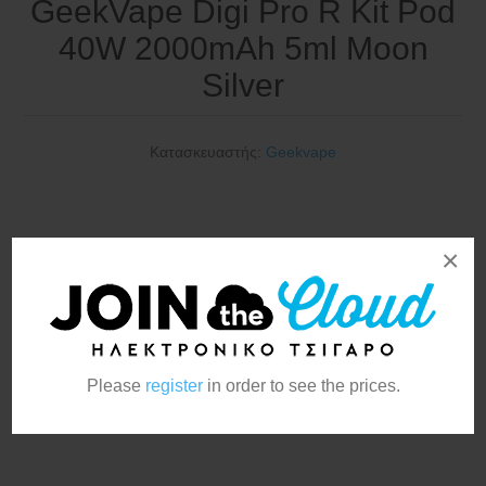
GeekVape Digi Pro R Kit Pod
40W 2000mAh 5ml Moon
Silver
Κατασκευαστής:
Geekvape
×
Το Geekvape Digi Pro είναι ένα συμπαγές pod mod που
διαθέτει μπαταρία 2000mAh με μέγιστη ισχύ 40W,
διαδραστική έγχρωμη οθόνη αφής 0,96 ιντσών και
χωρητικότητα 5 ml pod. Προσφέρει λειτουργίες Smart, Boost και
ECO, κορυφαίο έλεγχο στην ροή του αέρα και συμβατότητα με
Please
register
in order to see the prices.
τις δεξαμενές Geekvape J και JR, που καλύπτουν απο MTL
μέχρι και RDL άτμισμα.