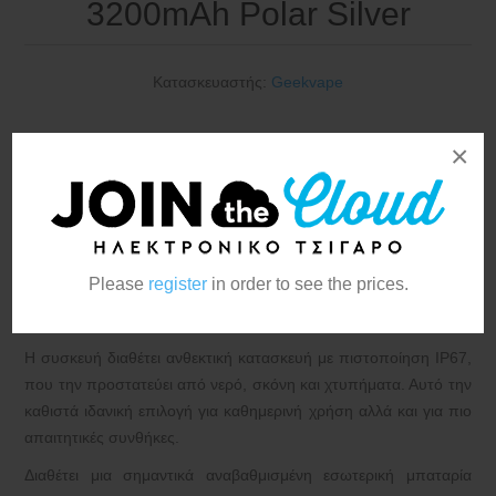
3200mAh Polar Silver
Κατασκευαστής:
Geekvape
×
Το GeekVape Aegis Mini 5 Mod αποτελεί μια ισχυρή και
ανθεκτική συσκευή ηλεκτρονικού τσιγάρου, σχεδιασμένη για
χρήστες που αναζητούν υψηλή απόδοση και αξιοπιστία.
Συνεχίζοντας την επιτυχημένη σειρά Aegis, το mod συνδυάζει
Please
register
in order to see the prices.
compact μέγεθος με ισχυρή απόδοση έως 100W,
προσφέροντας σταθερό και απολαυστικό άτμισμα.
Η συσκευή διαθέτει ανθεκτική κατασκευή με πιστοποίηση IP67,
που την προστατεύει από νερό, σκόνη και χτυπήματα. Αυτό την
καθιστά ιδανική επιλογή για καθημερινή χρήση αλλά και για πιο
απαιτητικές συνθήκες.
Διαθέτει μια σημαντικά αναβαθμισμένη εσωτερική μπαταρία