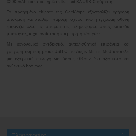
3200 mAh και υποστηρίζει ultra-fast 3A USB-C φόρτιση.
Το προηγμένο chipset της GeekVape εξασφαλίζει γρήγορη
απόκριση και σταθερή παροχή ισχύος, ενώ η έγχρωμη οθόνη
εμφανίζει όλες τις απαραίτητες πληροφορίες όπως επίπεδο
μπαταρίας, ισχύ, αντίσταση και μετρητή τζουρών.
Με εργονομικό σχεδιασμό, αντιολισθητική επιφάνεια και
γρήγορη φόρτιση μέσω USB-C, το Aegis Mini 5 Mod αποτελεί
μια εξαιρετική επιλογή για όσους θέλουν ένα αξιόπιστο και
ανθεκτικό box mod.
Πληροφορίες