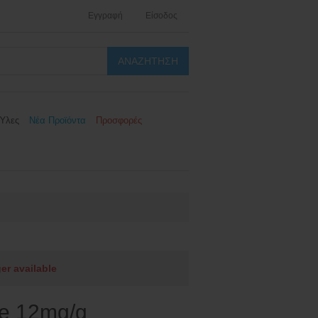
Εγγραφή
Είσοδος
Ύλες
Νέα Προϊόντα
Προσφορές
ger available
ce 12mg/g