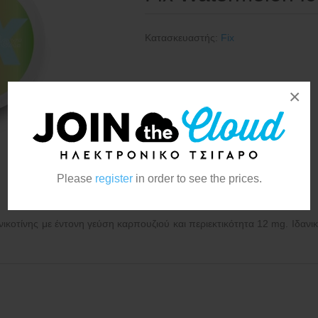
Κατασκευαστής:
Fix
×
Please
register
in order to see the prices.
κοτίνης με έντονη γεύση καρπουζιού και περιεκτικότητα 12 mg. Ιδανικ