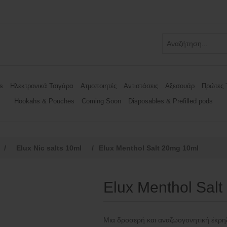
s
Ηλεκτρονικά Τσιγάρα
Ατμοποιητές
Αντιστάσεις
Αξεσουάρ
Πρώτες 
Hookahs & Pouches
Coming Soon
Disposables & Prefilled pods
/
Elux Nic salts 10ml
/
Elux Menthol Salt 20mg 10ml
Elux Menthol Sal
Μια δροσερή και αναζωογονητική έκρη