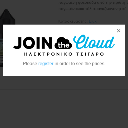
παγωμένη φρεσκάδα από την πρώτη τζο
παγωμένοκαιαπόλυτααναζωογονητικό.
Κατασκευαστής:
Elux
×
Please
register
in order to see the prices.