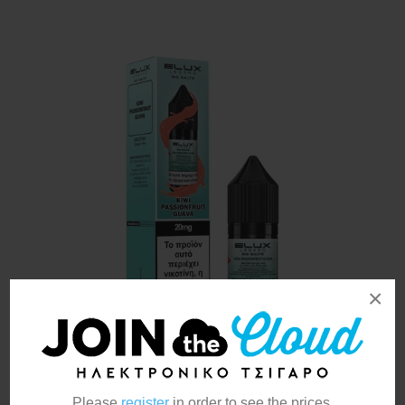
×
Elux Kiwi Passion Fruit
Please
register
in order to see the prices.