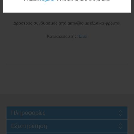
Guava Salt 20mg 10ml
Δροσερός συνδυασμός από ακτινίδιο με εξωτικά φρούτα.
Κατασκευαστής:
Elux
Πληροφορίες
Εξυπηρέτηση