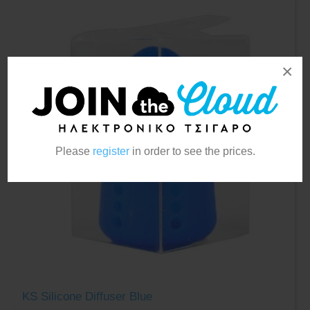
×
Please
register
in order to see the prices.
KS Silicone Diffuser Blue