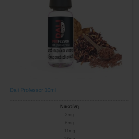
Dali Professor 10ml
Νικοτίνη
3mg
6mg
11mg
16mg