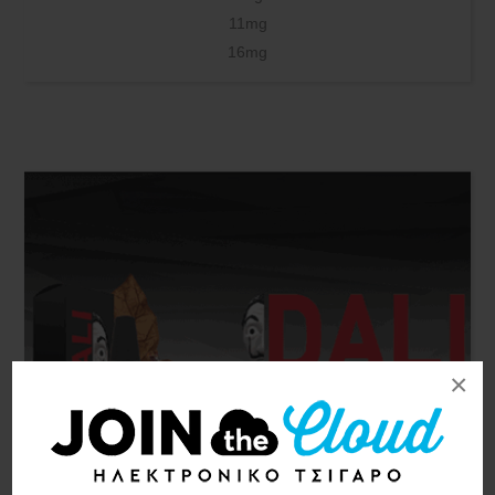
11mg
16mg
×