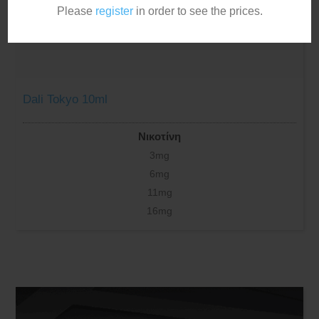
Please
register
in order to see the prices.
Dali Tokyo 10ml
Νικοτίνη
3mg
6mg
11mg
16mg