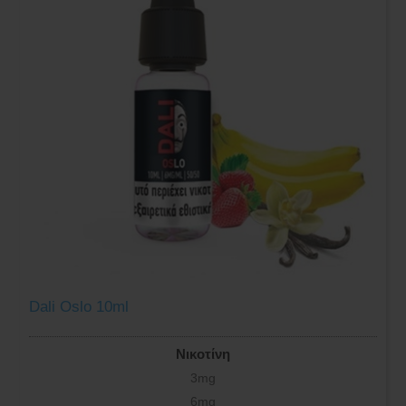
Dali Oslo 10ml
Νικοτίνη
3mg
6mg