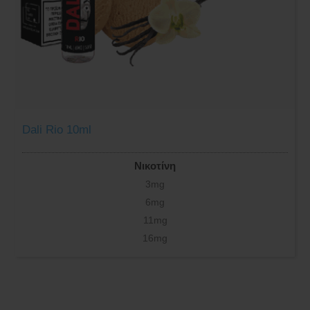
Dali Rio 10ml
Νικοτίνη
3mg
6mg
11mg
16mg