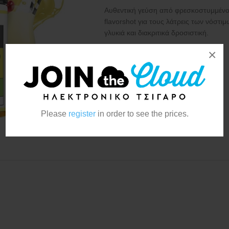
Αυθεντική γεύση από φρεσκοστυμμένο 
flavorshot για τους λάτρεις των νόστι
γλυκιά και διακριτικά δροσιστική.
×
Κατασκευαστής:
Vapers Experience
Please
register
in order to see the prices.