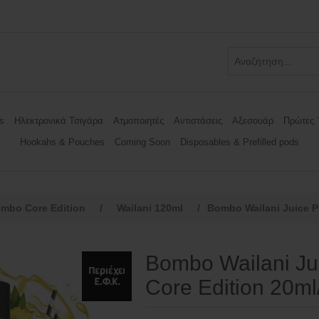
s
Ηλεκτρονικά Τσιγάρα
Ατμοποιητές
Αντιστάσεις
Αξεσουάρ
Πρώτες 
Hookahs & Pouches
Coming Soon
Disposables & Prefilled pods
mbo Core Edition
/
Wailani 120ml
/
Bombo Wailani Juice P
Bombo Wailani Ju
Core Edition 20m