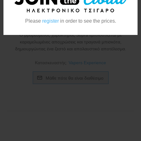
Cookie Supra Reserve
15ml/60ml
Please
register
in order to see the prices.
Ο βραβευμένος χαρακτήρας Supra εμπλουτίζεται με
καραμελωμένες αποχρώσεις και τραγανά μπισκότα,
δημιουργώντας ένα ζεστό και απολαυστικό αποτέλεσμα.
Κατασκευαστής:
Vapers Experience