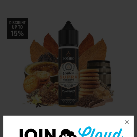
×
Bombo Platinum Tobaccos