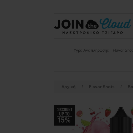
Υγρά Αναπλήρωσης
Flavor Shot
Αρχική
/
Flavor Shots
/
B