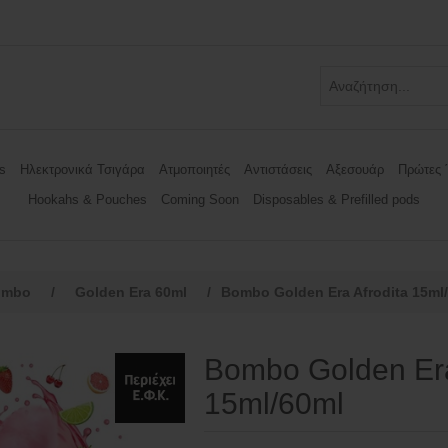
s
Ηλεκτρονικά Τσιγάρα
Ατμοποιητές
Αντιστάσεις
Αξεσουάρ
Πρώτες 
Hookahs & Pouches
Coming Soon
Disposables & Prefilled pods
ombo
/
Golden Era 60ml
/
Bombo Golden Era Afrodita 15ml
Bombo Golden Era
15ml/60ml