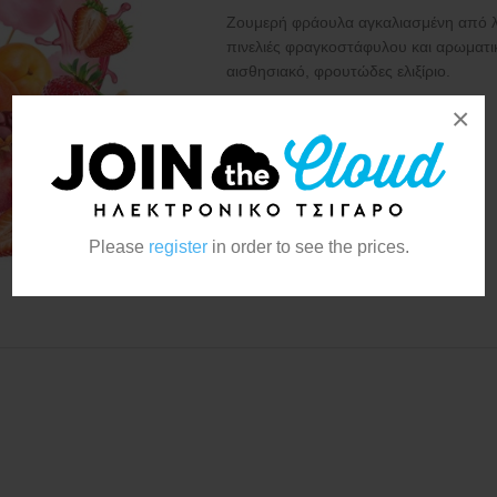
Ζουμερή φράουλα αγκαλιασμένη από λε
πινελιές φραγκοστάφυλου και αρωματι
αισθησιακό, φρουτώδες ελιξίριο.
×
Κατασκευαστής:
Vapers Experience
Please
register
in order to see the prices.