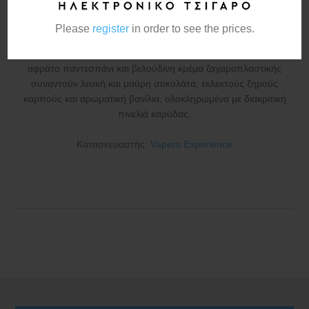
Remaster 15ml/60ml
Please
register
in order to see the prices.
Ανανεωμένη εκδοχή του εμβληματικού Crema Santa, όπου
αφράτο παντεσπάνι και βελούδινη κρέμα ζαχαροπλαστικής
συναντούν λευκή και μαύρη σοκολάτα, εκλεκτούς ξηρούς
καρπούς και αρωματική βανίλια, ολοκληρωμένα με διακριτική
πινελιά καρύδας.
Κατασκευαστής:
Vapers Experience