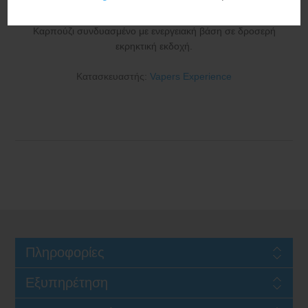
Καρπούζι συνδυασμένο με ενεργειακή βάση σε δροσερή
εκρηκτική εκδοχή.
Κατασκευαστής:
Vapers Experience
Πληροφορίες
Εξυπηρέτηση