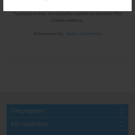
Τροπικός ανανάς και κρεμώδης καρύδα σε δροσερή Piña
Colada αίσθηση.
Κατασκευαστής:
Vapers Experience
Πληροφορίες
Εξυπηρέτηση