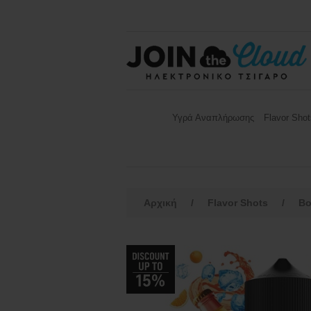
Υγρά Αναπλήρωσης
Flavor Shot
Αρχική
/
Flavor Shots
/
B