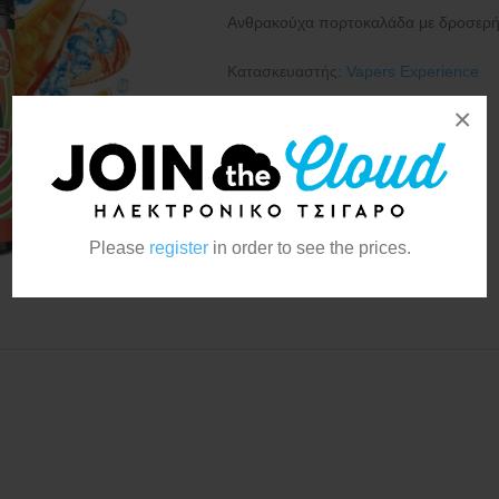
Ανθρακούχα πορτοκαλάδα με δροσερή,
Κατασκευαστής:
Vapers Experience
×
Please
register
in order to see the prices.