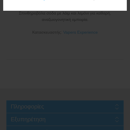
Σπινθηροβόλα σόδα με λάιμ και λεμόνι για καθαρή,
αναζωογονητική εμπειρία.
Κατασκευαστής:
Vapers Experience
Πληροφορίες
Εξυπηρέτηση