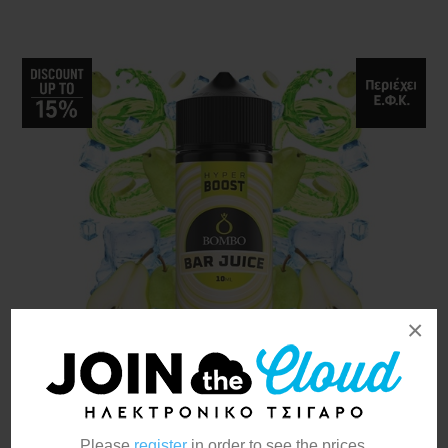
×
Bombo Bar Juice Hyper
Please
register
in order to see the prices.