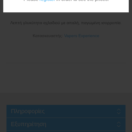
Boost Pear Ice 10ml/120ml
Λεπτή γλυκύτητα αχλαδιού με απαλή, παγωμένη ισορροπία.
Κατασκευαστής:
Vapers Experience
Πληροφορίες
Εξυπηρέτηση