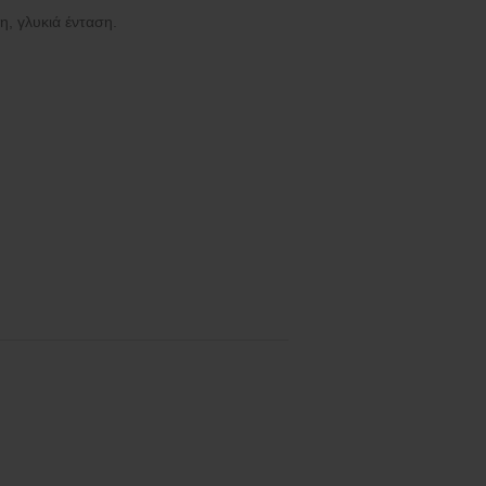
η, γλυκιά ένταση.