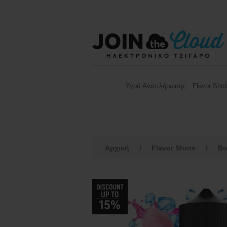
Υγρά Αναπλήρωσης
Flavor Shot
Αρχική
/
Flavor Shots
/
B