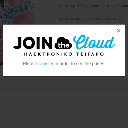
Αφράτο μαλλί της γριάς με παιχνιδιάρικ
Κατασκευαστής:
Vapers Experience
×
Please
register
in order to see the prices.