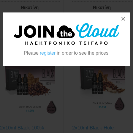
Νικοτίνη
Νικοτίνη
6mg
6mg
×
11mg
11mg
16mg
16mg
Please
register
in order to see the prices.
2x10ml Black 100%
2x10ml Black Hole