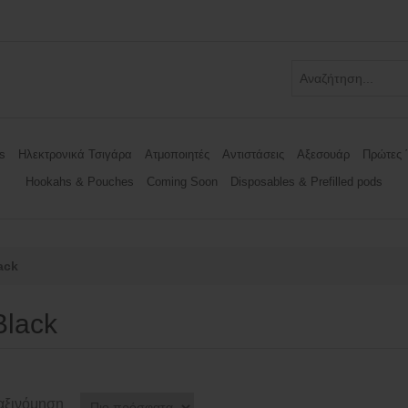
s
Ηλεκτρονικά Τσιγάρα
Ατμοποιητές
Αντιστάσεις
Αξεσουάρ
Πρώτες 
Hookahs & Pouches
Coming Soon
Disposables & Prefilled pods
ack
Black
αξινόμηση