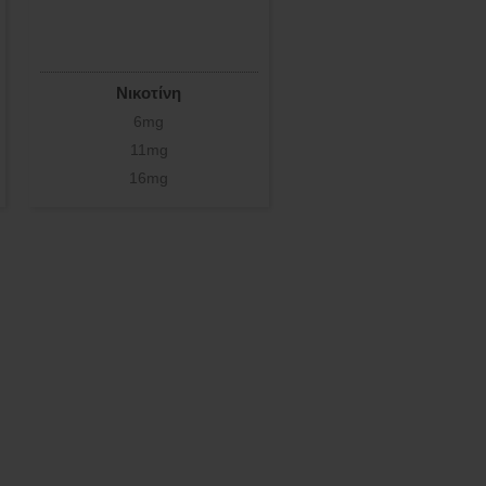
Νικοτίνη
6mg
11mg
16mg