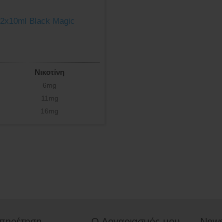
2x10ml Black Magic
Νικοτίνη
6mg
11mg
16mg
πηρέτηση
Ο Λογαριασμός μου
News