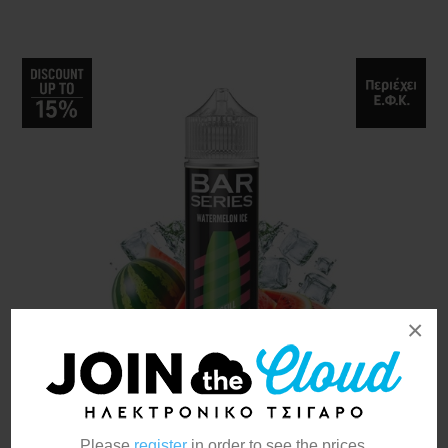
×
Bar Series Watermelon Ice
Please
register
in order to see the prices.