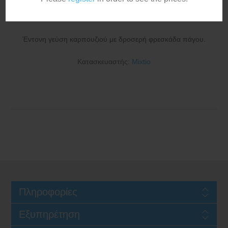
10ml/120ml
Έντονη γεύση καρπουζιού με δροσερή φρεσκάδα πάγου.
Κατασκευαστής:
Mixtio
Πληροφορίες
Εξυπηρέτηση