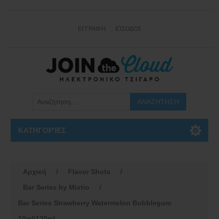
ΕΓΓΡΑΦΉ
ΕΊΣΟΔΟΣ
ΚΑΤΗΓΟΡΊΕΣ
Αρχική
/
Flavor Shots
/
Bar Series by Mixtio
/
Bar Series Strawberry Watermelon Bubblegum
10ml/120ml