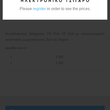
Please
register
in order to see the prices.
Κατασκευαστής:
Aspire
Ανταλλακτικές δεξαμενές
TG Pod V2 Coil με ενσωματωμένη
αντίσταση
χωρητικότητας 3ml
της Aspire.
Διατίθενται σε:
0.8Ω
1.0Ω