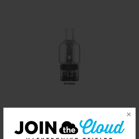
×
Aspire TG Pod V2 Coil
0.8ohm 3ml