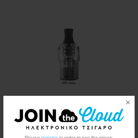
×
Aspire TG Pod DTE Edition
Coil 1.0ohm 2ml
Please
register
in order to see the prices.