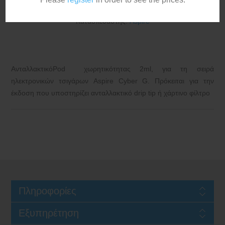
Κατασκευαστής:
Aspire
ΑνταλλακτικόPod χωρητικότητας 2ml, για τη σειρά
ηλεκτρονικών τσιγάρων
Aspire Cyber G
. Πρόκειται για την
έκδοση που υποστηρίζει ανταλλακτικό drip tip ή χάρτινο φίλτρο
Πληροφορίες
Εξυπηρέτηση