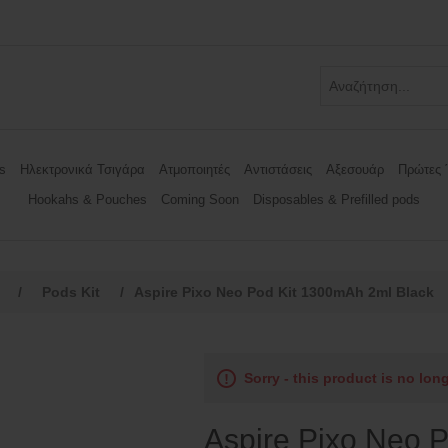
s
Ηλεκτρονικά Τσιγάρα
Ατμοποιητές
Αντιστάσεις
Αξεσουάρ
Πρώτες 
Hookahs & Pouches
Coming Soon
Disposables & Prefilled pods
/
Pods Kit
/
Aspire Pixo Neo Pod Kit 1300mAh 2ml Black
Sorry - this product is no lon
Aspire Pixo Neo 