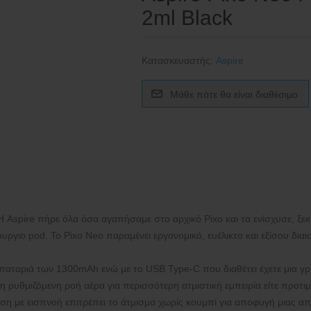
2ml Black
Κατασκευαστής:
Aspire
 Aspire πήρε όλα όσα αγαπήσαμε στο αρχικό Pixo και τα ενίσχυσε, ξεκ
ουργιο pod. Το Pixo Neo παραμένει εργονομικό, ευέλικτο και εξίσου διαι
παταριά των 1300mAh ενώ με το USB Type-C που διαθέτει έχετε μια γ
 ρυθμιζόμενη ροή αέρα για περισσότερη ατμιστική εμπειρία είτε προτιμ
ηση με εισπνοή επιτρέπει το άτμισμα χωρίς κουμπί για αποφυγή μιας 