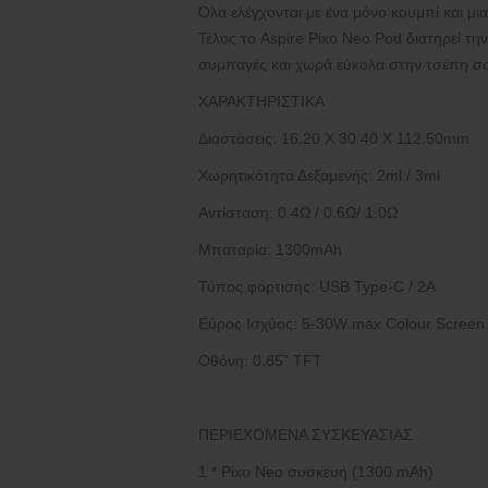
Όλα ελέγχονται με ένα μόνο κουμπί και μι
Τέλος το Aspire Pixo Neo Pod διατηρεί τη
συμπαγές και χωρά εύκολα στην τσέπη σου
ΧΑΡΑΚΤΗΡΙΣΤΙΚΑ
Διαστάσεις: 16.20 X 30.40 X 112.50mm
Χωρητικότητα Δεξαμενής: 2ml / 3ml
Αντίσταση: 0.4Ω / 0.6Ω/ 1.0Ω
Μπαταρία: 1300mAh
Τύπος φόρτισης: USB Type-C / 2A
Εύρος Ισχύος: 5-30W max Colour Screen
Οθόνη: 0.85” TFT
ΠΕΡΙΕΧΟΜΕΝΑ ΣΥΣΚΕΥΑΣΙΑΣ
1 * Pixo Neo συσκευή (1300 mAh)