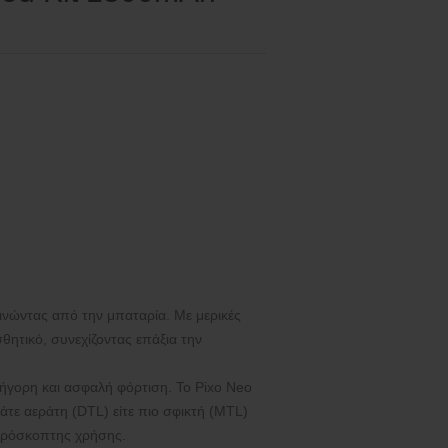
ινώντας από την μπαταρία. Με μερικές
σθητικό, συνεχίζοντας επάξια την
ρήγορη και ασφαλή φόρτιση. Το Pixo Neo
άτε αεράτη (DTL) είτε πιο σφικτή (MTL)
απρόσκοπτης χρήσης.