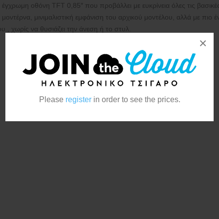
α έγχρωμη οθόνη TFT 0,85″ που προβάλλει με ευκρίνεια όλες τις βασικ
ν μοντέρνα, μινιμαλιστική εμφάνιση του αρχικού μοντέλου, αλλά με πιο
 , χωρίς να θυσιάζει την άνεση ή το στυλ.
×
Please
register
in order to see the prices.