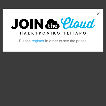
×
Please
register
in order to see the prices.