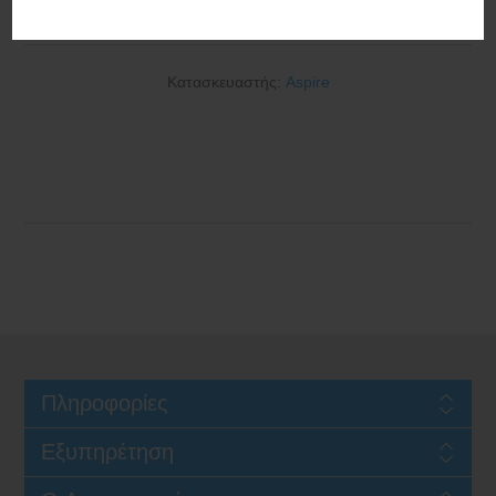
1200mAh 2ml Metallic Jet
Κατασκευαστής:
Aspire
Πληροφορίες
Εξυπηρέτηση