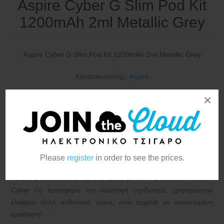
Aspire Cyber G Slim Pod Kit
1200mAh 2ml Metallic Grey
Aspire Cyber G Slim Pod Kit 1200mAh 2ml Metallic Grey
Κατασκευαστής:
Aspire
×
Το Cyber G Slim είναι το νεότερο μέλος της σειράς Cyber,
Please
register
in order to see the prices.
σχεδιασμένο αποκλειστικά για τους λάτρεις του MTL (σφιχτής
τζούρας) ατμίσματος! Σε σύγκριση με τον προκάτοχό του (το
Cyber G) προσφέρει πιο συμπαγή σχεδιασμό, χρησιμοποιεί
ελαφριά αλλά ανθεκτικά υλικά, ενώ έρχεται με ανανεωμένη
εμφάνιση!