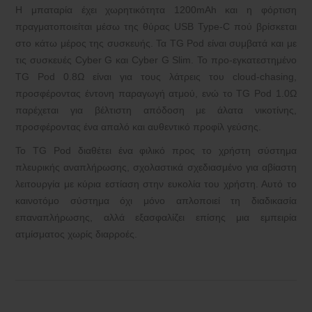
Η μπαταρία έχει χωρητικότητα 1200mAh και η φόρτιση
πραγματοποιείται μέσω της θύρας USB Type-C πού βρίσκεται
στο κάτω μέρος της συσκευής. Τα TG Pod είναι συμβατά και με
τις συσκευές Cyber ​​G και Cyber ​​G Slim. Το προ-εγκατεστημένο
TG Pod 0.8Ω είναι για τους λάτρεις του cloud-chasing,
προσφέροντας έντονη παραγωγή ατμού, ενώ το TG Pod 1.0Ω
παρέχεται για βέλτιστη απόδοση με άλατα νικοτίνης,
προσφέροντας ένα απαλό και αυθεντικό προφίλ γεύσης.
Το TG Pod διαθέτει ένα φιλικό προς το χρήστη σύστημα
πλευρικής αναπλήρωσης, σχολαστικά σχεδιασμένο για αβίαστη
λειτουργία με κύρια εστίαση στην ευκολία του χρήστη. Αυτό το
καινοτόμο σύστημα όχι μόνο απλοποιεί τη διαδικασία
επαναπλήρωσης, αλλά εξασφαλίζει επίσης μια εμπειρία
ατμίσματος χωρίς διαρροές.