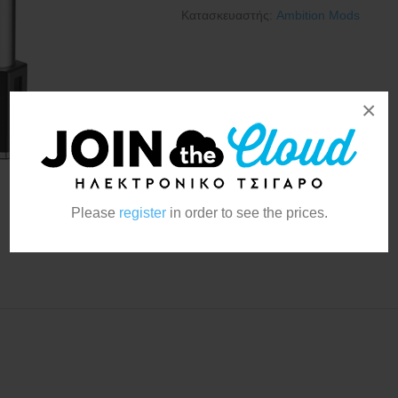
Κατασκευαστής:
Ambition Mods
×
Please
register
in order to see the prices.