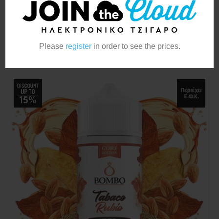
Bombo Tabaco Rubio Creme Core Edition
20ml/120ml
Please
register
in order to see the prices.